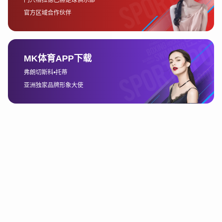
欧冠淘汰赛的残酷性，使得晋级悬念成为比赛最紧绷的
神经。首回合的比分、客场进球规则或净胜球压力，都
像无形的枷锁，影响着球员在场上的选择。
当比赛进入关键时间段，领先与落后所带来的心理差异
被无限放大。领先一方既想稳住局面，又担心过于保
守；落后一方则在冒险进攻与防守风险之间反复权衡。
正是这种悬而未决的局势，让欧冠之夜充满戏剧性。一
次定位球、一次反击，甚至一次防守失误，都可能成为
决定晋级命运的转折点，让观众情绪在希望与失落之间
剧烈起伏。
三、球星舞台决定走向