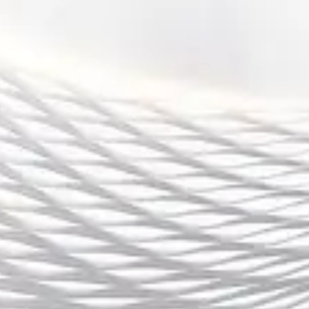
节奏与球队士气。
优秀的教练懂得如何在90分钟内分配风险。他们既要相
信既定战术，又要在形势变化时果断调整，这种判断力
往往来源于长期的经验积累。
看台上的球迷，则是比赛不可或缺的一部分。主场山呼
海啸般的助威声，客场球迷不屈的呐喊，共同构成欧冠
独有的氛围，也在无形中推动着球员不断突破极限。
总结：
欧冠今夜的焦点战，是战术、心理与情感的多重交汇。
从教练的布局到球员的执行，从晋级压力到瞬间灵感，
每一个细节都紧密相连，共同塑造了比赛的跌宕起伏。
正因如此，欧冠才被视为世界足坛最具魅力的赛事。无
论结果如何，这样的强强对话都会被铭记，成为球迷记