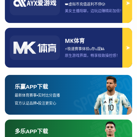
2026-02-06 17:18:57
【文章摘要】欧冠今夜焦点战如同一场提前上演的巅峰
决赛，豪门狭路相逢，强强对话点燃了整个欧洲足坛的
激情。这不仅是一场比分的较量，更是一场关于战术智
慧、心理博弈与球队底蕴的全面对抗。两队在晋级悬念
的压力下步步为营，主帅在场边运筹帷幄，球星在聚光
灯下接受命运的考验，而数以亿计的球迷则屏息以待，
共同见证这一夜的成败荣辱。比赛的每一次传递、每一
次逼抢、每一次射门，都可能成为左右走势的关键瞬
间。欧冠的魅力，正是在这种高度不确定性中被无限放
大。本文将围绕战术博弈、晋级悬念、球星表现、主帅
调度与球迷期待四个维度，深入解析今夜焦点战的内在
逻辑与情绪张力，展现一场欧冠经典对决背后的深层故
事。
一、战术博弈暗流涌动