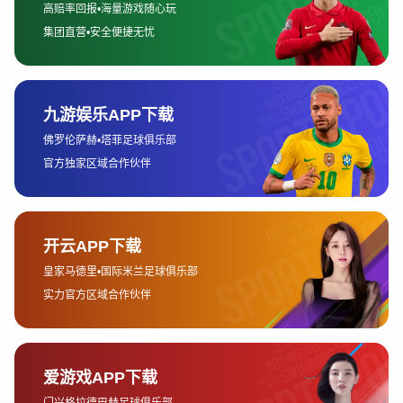
欧冠焦点战的第一层看点，往往并不在进球，而在双方
开场阶段的战术试探。两支顶级球队在阵型选择上极为
谨慎，一方可能强调中场控制，通过短传渗透掌握节
奏；另一方则选择更具弹性的防守反击，等待对手露出
空当。
随着比赛推进，战术博弈逐渐升级。边路的对位成为突
破口，高位逼抢与低位防守不断切换，考验着球员的执
行力与整体默契。主队试图通过人数优势压迫对手防
线，而客队则利用纵深空间寻找致命一击。
下半场往往是战术变化最集中的阶段。比分形势迫使教
练调整思路，有的加强中场硬度，有的则冒险增加前场
攻击点。战术层面的每一次微调，都可能在短时间内彻
底改变比赛走势。
二、晋级悬念牵动人心