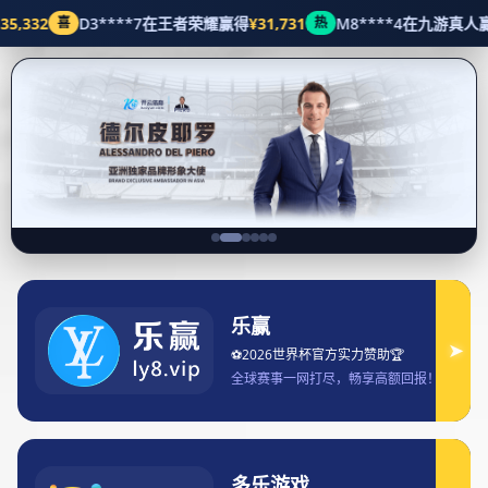
Opening Hours
Mon - Fri: 9:00 - 21:00
Head Office
Themex Floor New World.