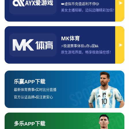
2026-05-14 15:28:52
在全球体育产业持续扩张与数字经济高速发展的时代背
景下，环球体育正以更加开放、多元和创新的姿态，引
领全球赛事潮流，推动竞技体育与娱乐产业深度融合。
无论是国际赛事运营模式的革新，还是科技手段对观赛
体验的全面升级，环球体育都在不断突破传统边界，构
建兼具竞技价值、商业价值与文化价值的新生态体系。
通过资源整合、平台联动、内容创新以及全球化布局，
环球体育不仅提升了赛事影响力，也进一步满足了新时
代用户对互动化、沉浸化、娱乐化体验的多重需求。与
此同时，随着体育消费结构不断升级，体育赛事已不再
只是单纯的竞技较量，而逐渐成为融合文化传播、数字
娱乐、品牌营销和社交互动的重要载体。本文将从赛事
全球布局、科技创新驱动、娱乐生态融合以及产业升级
发展四个方面，对环球体育如何引领全球赛事潮流、打
造多元竞技娱乐融合发展新格局进行深入探讨，全面展