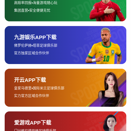
现其在新时代体育产业中的创新路径与未来价值。
全球赛事布局升级
随着全球体育市场竞争不断加剧，环球体育开始加速国
际化战略布局，通过连接不同国家与地区的赛事资源，
构建覆盖全球的竞技平台。无论是足球、篮球、电竞还
是综合性体育赛事，环球体育都在积极推动跨区域合
作，以更加开放的姿态吸纳国际赛事资源，提升整体赛
事影响力与传播力。
在赛事组织层面，环球体育更加注重区域特色与全球文
化的融合发展。通过在不同国家举办特色赛事，不仅能
够满足本地观众需求，也有助于推动体育文化交流。赛
事活动逐渐从单一竞技功能转变为国际文化互动平台，
使体育真正成为连接世界的重要纽带。
与此同时，环球体育还不断优化赛事运营体系，通过专