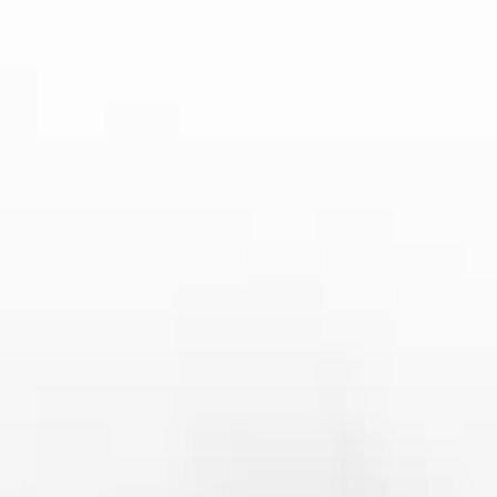
科技赋能观赛体验
数字科技的发展正在深刻改变体育产业格局，环球体育
也在积极推动科技与赛事深度融合。通过人工智能、大
数据、云计算等技术应用，赛事运营效率和用户体验得
到全面提升，为全球观众带来更加智能化、沉浸式的观
赛环境。
在赛事直播领域，环球体育不断升级高清转播与多视角
观看技术。观众不仅可以实时获取赛事数据，还能够根
据个人喜好自由切换观看角度，大幅提升观赛互动性。
这种创新模式使传统体育直播逐渐向数字娱乐化方向转