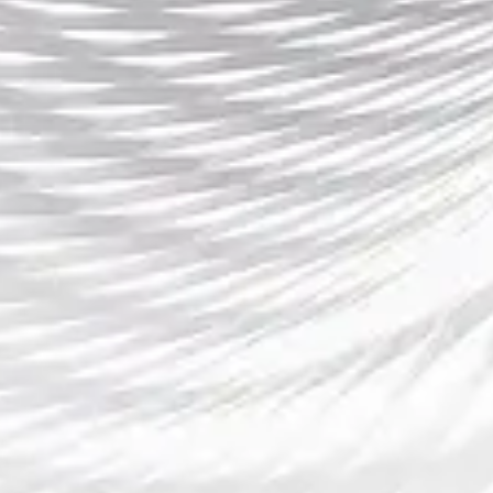
如今的大型体育赛事，不再只是简单的比赛过程，而是
融合音乐演出、明星互动、短视频传播以及社交娱乐等
多种元素。环球体育通过整合娱乐资源，增强赛事现场
氛围，使体育活动更具观赏性与参与感。
与此同时，电竞产业的快速崛起，也为环球体育提供了
新的发展契机。电竞赛事兼具竞技性与娱乐性，深受年
轻群体喜爱。环球体育通过布局电竞领域，进一步拓宽
体育产业边界，形成传统体育与数字竞技协同发展的新
局面。
在社交媒体时代，环球体育还高度重视内容传播方式创
新。通过短视频平台、直播互动以及社群运营，赛事内
容能够更加快速地触达全球用户。观众不再只是被动观
看者，而逐渐成为赛事传播的重要参与者和推动者。
产业生态创新发展