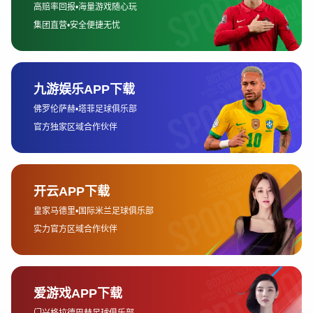
---
随着数字娱乐产业的不断发展，体育竞技平台也迎来了
全新的变革。e世博体育以其先进的技术和创新理念，致
力于打造多元化的互动娱乐平台，为用户提供前所未有
的竞技体验。本文将全面解析e世博体育在竞技体验、互
动玩法、社交功能及智能服务等方面的优势与创新，展
示其如何引领行业新趋势。文章首先概述了e世博体育的
核心定位和发展目标，其次从四个维度详细阐述平台在
技术创新、用户体验、互动玩法以及数据智能方面的突
破，最后总结其在数字体育生态中的战略价值与未来发
展潜力。通过深入分析，读者可以全面理解e世博体育如
何将竞技与娱乐完美融合，并打造一个具有高度参与性
和可持续发展的多元化平台。