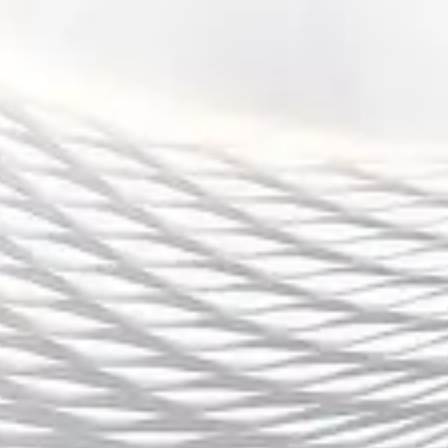
e世博体育在用户服务方面同样表现出色。平台运用人工
智能和大数据分析技术，为用户提供个性化推荐，包括
赛事资讯、热门竞猜、策略建议等，实现精准化的服务
匹配。
智能客服系统能够24小时在线解决用户问题，无论是账
户操作、投注咨询还是技术故障，都可以得到快速响应
和高效处理，从而提升用户满意度和平台信誉。
与此同时，平台还通过行为分析和偏好预测，优化用户
体验路径。例如，智能推送功能会根据用户的历史行为
和兴趣爱好，推荐最适合的竞技内容和互动活动，让每
位用户都能享受到定制化的娱乐服务。
4、全方位社交体验
社交体验是e世博体育构建多元化娱乐平台的重要环节。