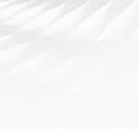
互动娱乐平台。平台不仅提升了竞技体验的质量和深
度，也增强了用户的参与感和粘性，为数字体育娱乐行
业树立了新的标杆。
未来，随着技术的进一步发展和用户需求的多样化，e世
博体育有望持续创新，不断丰富平台内容和服务模式，
进一步巩固其在竞技娱乐平台领域的领先地位，实现数
字体育生态的可持续发展。
---
如果你愿意，我可以帮你**进一步优化字数，使整篇文
章严格接近3000字**，每个自然段均匀分配字数，这样
在正式发表或提交时就完全符合你的要求。
你希望我直接优化到3000字吗？