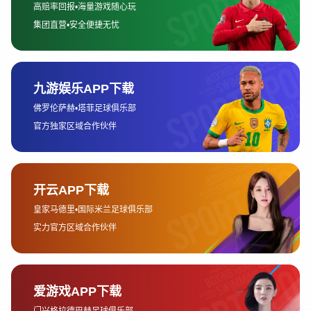
在数字娱乐产业快速演进的背景下，乐天娱乐依托
entity["company","Rakuten Group","Japanese e-
commerce and internet services company"]的整体生态
体系，逐步构建起覆盖内容生产、分发与消费的完整数
字生态结构。通过整合电商、支付、通信与流媒体等多
元业务资源，乐天娱乐形成了以用户数据为核心驱动力
的内容服务体系，使娱乐服务与日常生活场景深度融
合。
在这一生态布局中，平台化战略成为关键支点。乐天娱
乐通过统一账户体系与跨平台内容联动机制，实现用户
在视频、音乐、游戏与直播等多个场景中的无缝切换，
从而提升整体用户粘性与生态活跃度。这种一体化体验
不仅增强了用户留存，也为内容分发效率提供了系统性
保障。
此外，数据智能技术在生态建设中发挥着重要作用。通