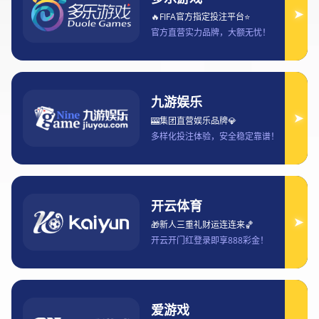
体育资讯
首页
体育资讯
乐天娱乐引领数字娱乐新生态探索全球内容
创新发展新路径与产业升级