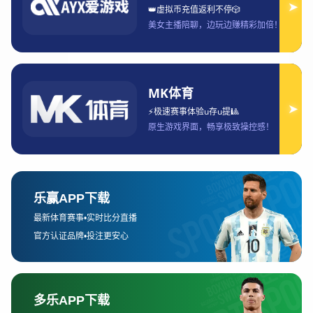
2026-06-18 21:34:42
文章摘要：在数字经济与全球文化产业深度融合的背景
下，乐天娱乐依托母公司entity["company","Rakuten
Group","Japanese e-commerce and internet services
company"]的生态资源与技术优势，正加速构建以内容
创新、技术驱动与全球协作为核心的数字娱乐新生态。
本文围绕数字生态布局、内容创新驱动、全球化拓展路
径与产业升级融合四个方面，系统阐述乐天娱乐如何在
流媒体、IP开发、数字内容分发与互动娱乐等领域持续
突破，并通过技术赋能与生态协同推动全球娱乐产业结
构优化与价值重塑。同时，文章进一步分析其在AI、云
计算与数据智能等新兴技术驱动下的内容生产方式变
革，以及跨区域文化融合带来的产业新机遇，最终总结
其对全球数字娱乐产业未来发展的启示与方向。
1、数字生态布局