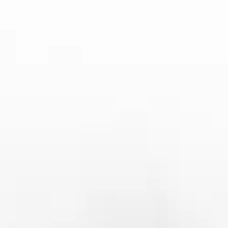
稀疏阶段，更应采取保守策略，通过低消耗维持资金稳
定，等待高收益窗口出现。
同时，学会止损同样重要。当连续一段时间收益不佳
时，应及时降低炮台等级或暂停攻击，以防止陷入“越打
越亏”的恶性循环，这是长期稳定盈利的关键原则。