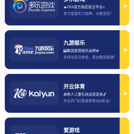
体育资讯
首页
体育资讯
PA捕鱼高手进阶攻略揭秘海量金币获取技
巧与热门玩法全面解析指南