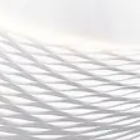
提供了更多元的观看选择。
在内容呈现形式方面，ks体育也更加注重短视频化与碎
片化传播。平台通过赛事集锦、精彩进球、搞笑瞬间以
及球星幕后花絮等内容，让用户即使在碎片时间内，也
能够快速获取体育娱乐信息。这种符合年轻用户浏览习
惯的内容方式，大大提升了平台传播效率。
与此同时，ks体育还积极打造体育文化社区，通过球迷
话题互动、赛事讨论专区以及原创内容分享机制，增强
用户之间的连接感。年轻用户不仅能够观看比赛，还能
够在平台中表达观点、展示个性，逐渐形成具有归属感
的体育社交圈层。
智能科技赋能平台
在数字科技高速发展的时代，智能化已经成为体育平台
竞争的重要核心。ks体育通过人工智能、大数据分析以