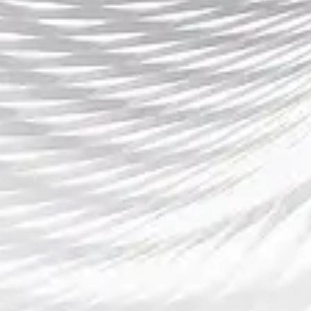
各类洲际赛事，让足球爱好者能够随时关注世界顶级赛
事动态。无论是豪门球队之间的巅峰对决，还是年轻球
员的精彩表现，用户都能够通过平台第一时间获取最新
资讯与赛事直播。
篮球赛事同样是开云体育的重要内容板块。平台不仅关
注国际顶级篮球联赛，还积极拓展亚洲与其他地区赛事
资源。通过多维度赛事呈现与专业解说团队，平台为篮
球迷打造更加丰富的观赛体验，让用户能够更加深入地
感受篮球运动的魅力。
除了传统体育项目之外，电竞赛事也成为平台发展的重
要方向。随着全球电竞产业不断壮大，越来越多年轻用
户开始关注电竞内容。开云体育通过引入热门电竞赛事
直播与互动内容，成功吸引大量年轻群体，为平台注入
更加多元化的发展动力。