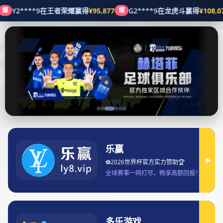
Opening Hours
Mon - Fri: 9:00 - 21:00
Head Office
Themex Floor New World.