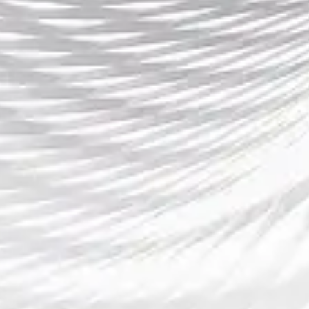
赛程与欧战影响
entity["sports_team","拜仁慕尼黑","德国足球俱乐
部"]对entity["sports_league","西甲","西班牙足球甲级
联赛"]赛程动态的关注，还体现在对欧战格局的整体判
断上。西甲球队在欧冠与欧联中的表现，直接影响拜仁
潜在对手强度分布。
通过分析西甲赛程密集程度，拜仁能够间接判断其竞争
对手的体能消耗情况，从而在欧战抽签与备战阶段进行
更具针对性的策略规划。
例如，当西甲豪门在国内联赛遭遇连续强强对话时，其
在欧冠中的轮换策略与伤病风险也会随之变化，这对拜
仁的战术准备具有重要参考价值。
此外，赛程节奏还影响球员状态曲线，拜仁会结合西甲
球队在不同阶段的表现波动，预判欧战关键战役中的真