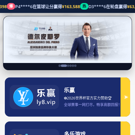
Opening Hours
Mon - Fri: 9:00 - 21:00
Head Office
Themex Floor New World.