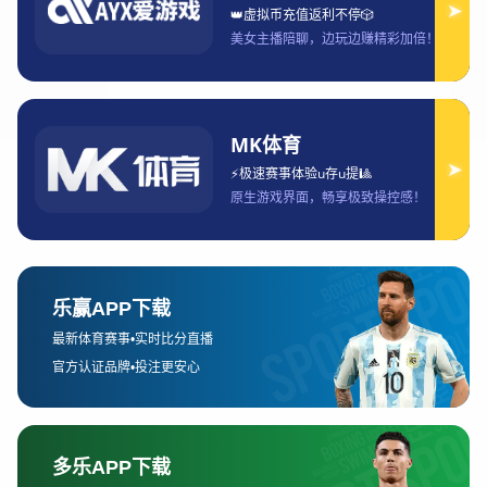
2026-07-05 07:18:05
本文以entity["sports_team","拜仁慕尼黑","德国足球俱
乐部"]为观察核心，深入探讨其对
entity["sports_league","西甲","西班牙足球甲级联赛"]
即时比分、最新战况与赛程动态的持续关注逻辑。从欧
洲顶级豪门的战略视角出发，分析其信息获取方式、竞
技对标意义、转会市场联动以及欧战格局影响，构建一
幅跨联赛的全景观察图景。文章不仅呈现拜仁如何通过
西甲动态优化自身竞技决策，也揭示现代足球中数据
化、情报化与全球联动的深层趋势。通过战术、球员、
数据与赛程四大维度，系统解析这种跨联赛关注背后的
竞技价值与战略意义。
战术对标与联动
entity["sports_team","拜仁慕尼黑","德国足球俱乐