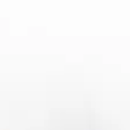
足球甲级联赛"]的关注，更多体现在潜在引援目标与球
员成长轨迹的持续追踪。西甲作为技术型球员的重要输
出联赛，一直是拜仁球探体系的重点区域。
通过即时比分与比赛表现数据，拜仁能够快速评估年轻
球员在高压比赛中的稳定性，例如在强强对话中的传球
成功率、对抗能力以及关键时刻决策质量。
同时，西甲球队的财政结构与球员合同情况，也影响拜
仁在转会市场中的策略选择，尤其是在寻找性价比高的
边锋、中场组织者或技术型后卫时。
此外，拜仁还会关注西甲球员在不同赛程密度下的体能
表现，以判断其是否具备适应德甲高强度与欧冠多线作
战的能力，这种观察具有长期战略意义。
数据与即时分析
随着足球进入数据化时代，entity["sports_team","拜