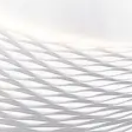
仁慕尼黑","德国足球俱乐部"]对
entity["sports_league","西甲","西班牙足球甲级联赛"]
即时比分的关注已不再停留于结果层面，而是延伸至深
度数据分析，包括xG（预期进球）、压迫次数与攻防转
换效率。
通过实时比分变化，拜仁的数据团队能够捕捉比赛节奏
波动，例如某支西甲球队在领先后的控场能力，或落后
情况下的反扑效率，从而建立模型进行战术预测。
这些数据不仅服务于对手分析，也帮助拜仁优化自身比
赛策略，例如在欧冠中面对类似风格球队时，提前制定
风险控制与节奏管理方案。
此外，即时数据还被用于球员状态监测，通过对比西甲
球员在不同阶段的表现曲线，拜仁能够更精准判断其竞
技巅峰期与潜在下滑风险。