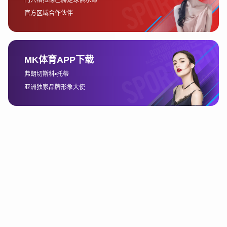
球员与转会观察
在球员层面，entity["sports_team","拜仁慕尼黑","德国
足球俱乐部"]对entity["sports_league","西甲","西班牙